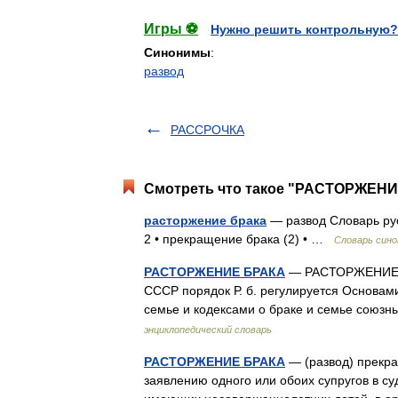
Игры ⚽
Нужно решить контрольную?
Синонимы
:
развод
РАССРОЧКА
Смотреть что такое "РАСТОРЖЕНИЕ
расторжение брака
— развод Словарь рус
2 • прекращение брака (2) • …
Словарь син
РАСТОРЖЕНИЕ БРАКА
— РАСТОРЖЕНИЕ БР
СССР порядок Р. б. регулируется Основам
семье и кодексами о браке и семье союзн
энциклопедический словарь
РАСТОРЖЕНИЕ БРАКА
— (развод) прекра
заявлению одного или обоих супругов в су