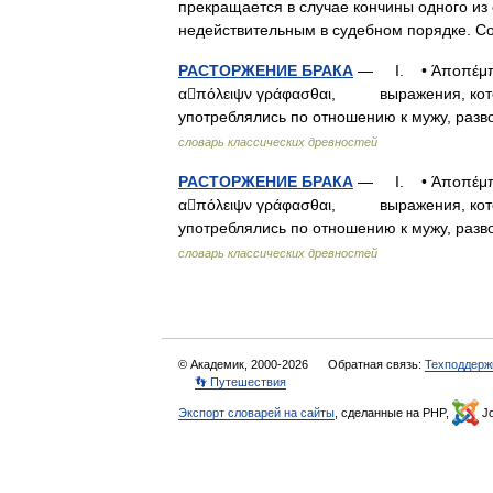
прекращается в случае кончины одного из 
недействительным в судебном порядке. 
РАСТОРЖЕНИЕ БРАКА
— I. • Άποπέμπειν
απόλειψν γράφασθαι, выражения, котор
употреблялись по отношению к мужу, ра
словарь классических древностей
РАСТОРЖЕНИЕ БРАКА
— I. • Άποπέμπειν
απόλειψν γράφασθαι, выражения, котор
употреблялись по отношению к мужу, ра
словарь классических древностей
© Академик, 2000-2026
Обратная связь:
Техподдерж
👣 Путешествия
Экспорт словарей на сайты
, сделанные на PHP,
Jo