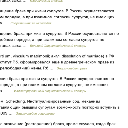
рганах загса …
Юридический словарь
ащение брака при жизни супругов. В России осуществляется
ом порядке, а при взаимном согласии супругов, не имеющих
гса …
Современная энциклопедия
щение брака при жизни супругов. В России осуществляется по
дебном порядке, а при взаимном согласии супругов, не
рганах загса …
Большой Энциклопедический словарь
ti um, vinculum matrimonii; англ. dissolution of marriage) в РФ
ститут Р.б. сформировался еще в древнегреческом праве из
в прелюбодеянии) жены. Р.б …
Энциклопедия права
ние брака при жизни супругов. В России осуществляется по
 порядке, а при взаимном согласии супругов, не имеющих
агса. …
Иллюстрированный энциклопедический словарь
нем. Scheidung. Институализированный соц. механизм
авляющий бывшим супругам возможность повторно вступить в
, 2009 …
Энциклопедия социологии
окончание (расторжение) брака, кроме случаев, когда брак