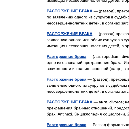
имеющих несовершеннолетних детей, в о
РАСТОРЖЕНИЕ БРАКА
— (развод), прекр
по заявлению одного из супругов в судебн
несовершеннолетних детей, в органах за
РАСТОРЖЕНИЕ БРАКА
— (развод) прекра
заявлению одного или обоих супругов в су
имеющих несовершеннолетних детей, в о
Расторжение брака
— (лат. repudium, divor
одно из оснований прекращения брака. Ин
возможности изгнания виновной (напр., 
Расторжение брака
— (развод), прекраще
заявлению одного из супругов в судебном
несовершеннолетних детей, в органах з
РАСТОРЖЕНИЕ БРАКА
— англ. divorce; 
прекращения брачных отношений, предост
брак. Antinazi. Энциклопедия социологии
Расторжение брака
— Развод формальное 