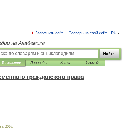
Запомнить сайт
Словарь на свой сайт
RU
едии на Академике
Найти!
Толкования
Переводы
Книги
Игры ⚽
менного гражданского права
ва
.
2014
.