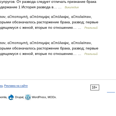
супругов. От развода следует отличать признание брака
Содержание 1 История развода в… …
Википедия
, αποπομπή, απόπεμψις απόλειψις, απολείπειν,
ыми обозначалось расторжение брака, развод; первые
зводящемуся с женой, вторые по отношению… …
Реальный
, αποπομπή, απόπεμψις απόλειψις, απολείπειν,
ыми обозначалось расторжение брака, развод; первые
зводящемуся с женой, вторые по отношению… …
Реальный
ка
,
Реклама на сайте
18+
omla,
Drupal,
WordPress, MODx.